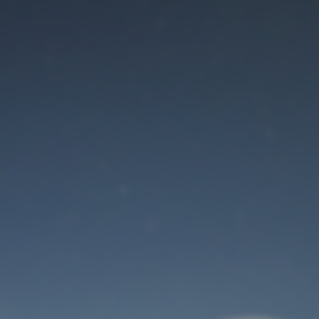
Der Wartungsmodus
ist eingeschaltet
Site will be available soon. Thank you for your patience!
Benutzeranmeldung