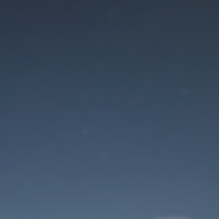
Der Wartungsmodus
ist eingeschaltet
Site will be available soon. Thank you for your patience!
Benutzeranmeldung