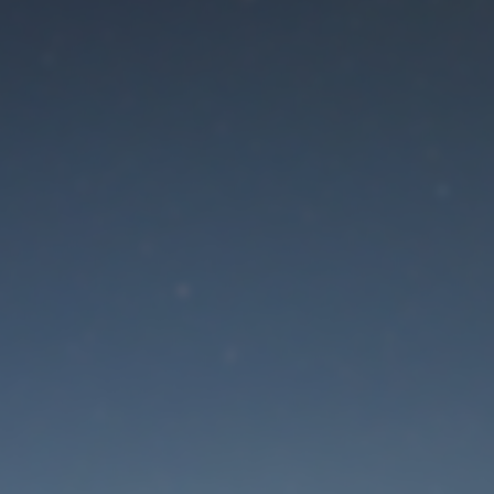
Der Wartungsmodus is
eingeschaltet
Site will be available soon. Thank you for your patience!
Passwort zurücksetzen