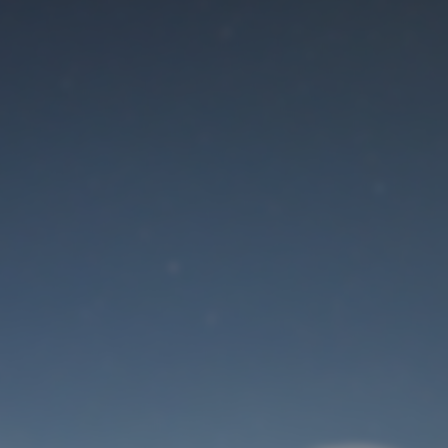
Der Wartungsmodus
ist eingeschaltet
Site will be available soon. Thank you for your patience!
Benutzeranmeldung