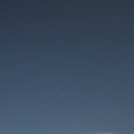
Der Wartungsmodus
ist eingeschaltet
Site will be available soon. Thank you for your patience!
Benutzeranmeldung