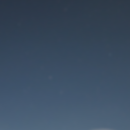
Der Wartungsmodus
ist eingeschaltet
Site will be available soon. Thank you for your patience!
Benutzeranmeldung