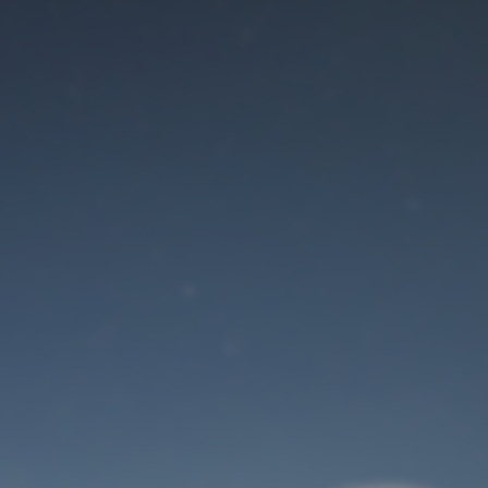
Der Wartungsmodus
ist eingeschaltet
Site will be available soon. Thank you for your patience!
Benutzeranmeldung