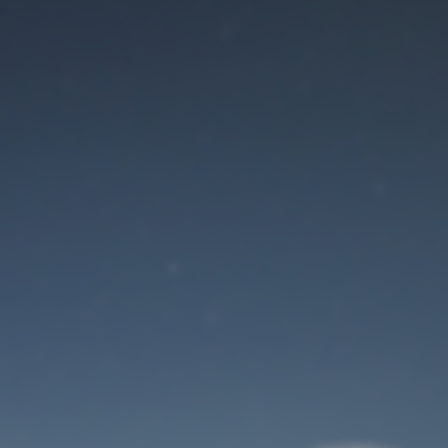
Der Wartungsmodus
ist eingeschaltet
Site will be available soon. Thank you for your patience!
Benutzeranmeldung