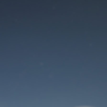
Der Wartungsmodus
ist eingeschaltet
Site will be available soon. Thank you for your patience!
Benutzeranmeldung