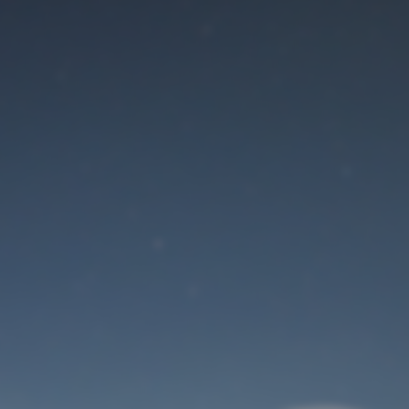
Der Wartungsmodus
ist eingeschaltet
Site will be available soon. Thank you for your patience!
Benutzeranmeldung