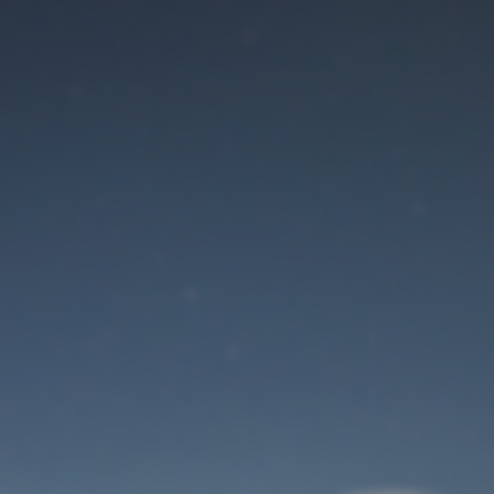
Der Wartungsmodus
ist eingeschaltet
Site will be available soon. Thank you for your patience!
Benutzeranmeldung