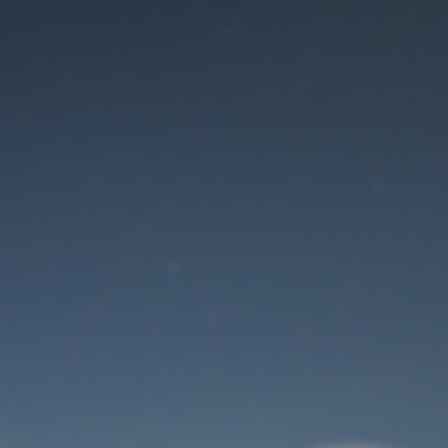
Der Wartungsmodus
ist eingeschaltet
Site will be available soon. Thank you for your patience!
Benutzeranmeldung