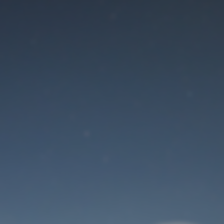
Der Wartungsmodus
ist eingeschaltet
Site will be available soon. Thank you for your patience!
Benutzeranmeldung