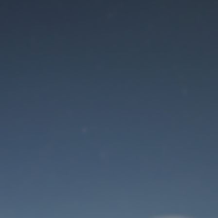
Der Wartungsmodus
ist eingeschaltet
Site will be available soon. Thank you for your patience!
Benutzeranmeldung