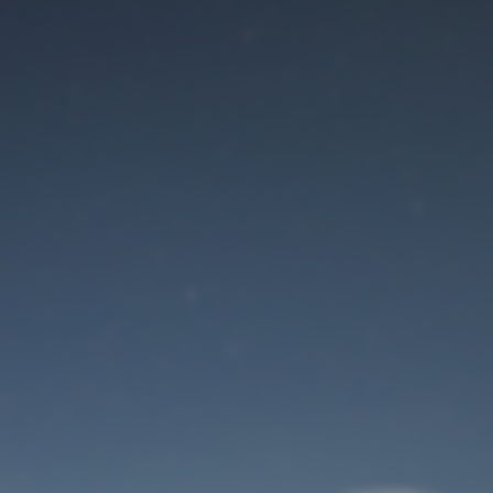
Der Wartungsmodus
ist eingeschaltet
Site will be available soon. Thank you for your patience!
Benutzeranmeldung