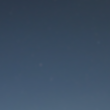
Der Wartungsmodus is
eingeschaltet
Site will be available soon. Thank you for your patience!
Passwort zurücksetzen