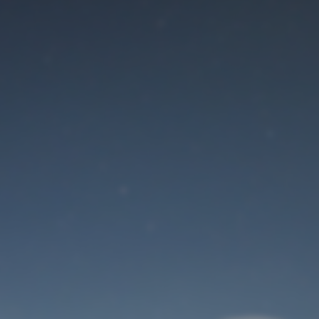
Der Wartungsmodus
ist eingeschaltet
Site will be available soon. Thank you for your patience!
Benutzeranmeldung