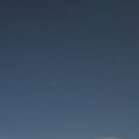
Der Wartungsmodus
ist eingeschaltet
Site will be available soon. Thank you for your patience!
Benutzeranmeldung