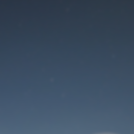
Der Wartungsmodus
ist eingeschaltet
Site will be available soon. Thank you for your patience!
Benutzeranmeldung