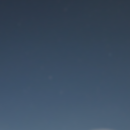
Der Wartungsmodus
ist eingeschaltet
Site will be available soon. Thank you for your patience!
Benutzeranmeldung