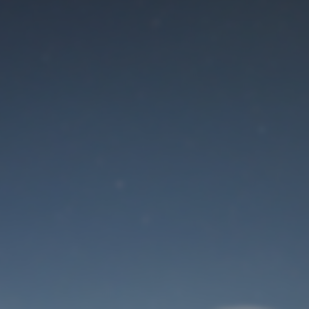
Der Wartungsmodus
ist eingeschaltet
Site will be available soon. Thank you for your patience!
Benutzeranmeldung