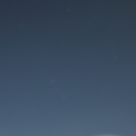
Der Wartungsmodus
ist eingeschaltet
Site will be available soon. Thank you for your patience!
Benutzeranmeldung