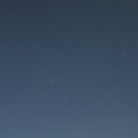
Der Wartungsmodus is
eingeschaltet
Site will be available soon. Thank you for your patience!
Passwort zurücksetzen