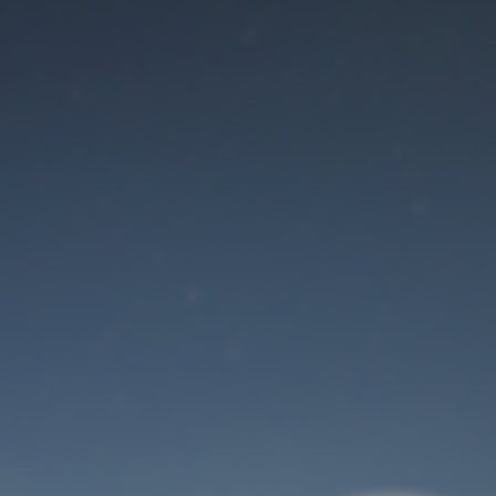
Der Wartungsmodus
ist eingeschaltet
Site will be available soon. Thank you for your patience!
Benutzeranmeldung