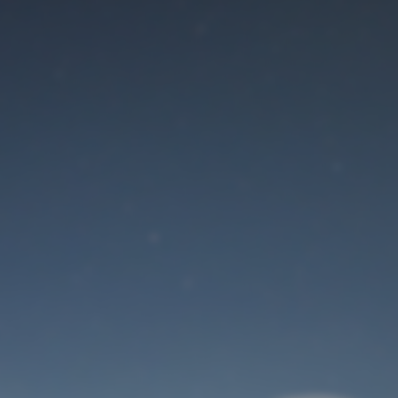
Der Wartungsmodus
ist eingeschaltet
Site will be available soon. Thank you for your patience!
Benutzeranmeldung