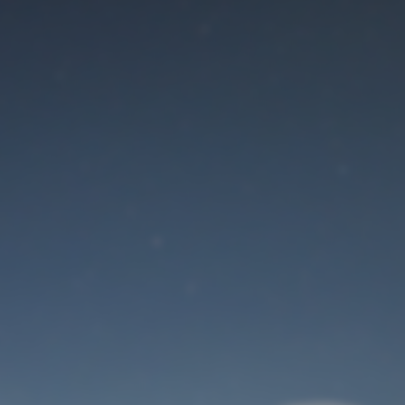
Der Wartungsmodus
ist eingeschaltet
Site will be available soon. Thank you for your patience!
Benutzeranmeldung