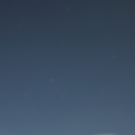
Der Wartungsmodus
ist eingeschaltet
Site will be available soon. Thank you for your patience!
Benutzeranmeldung