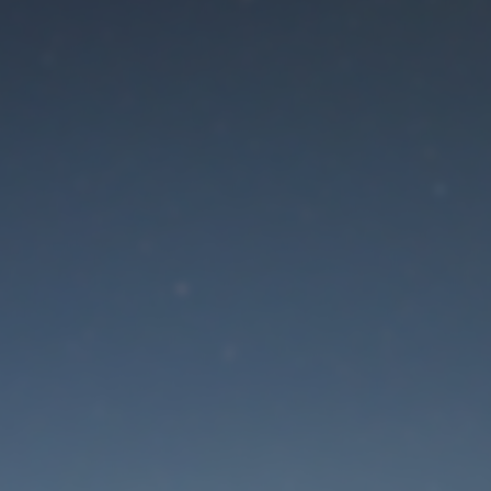
Der Wartungsmodus is
eingeschaltet
Site will be available soon. Thank you for your patience!
Passwort zurücksetzen