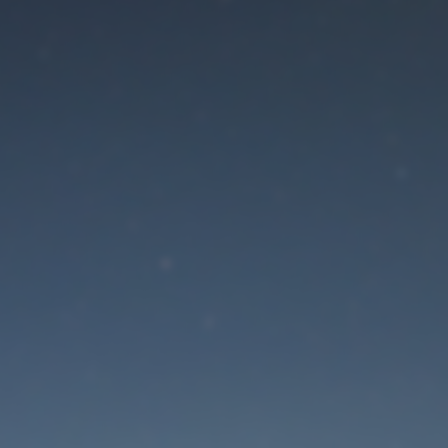
Der Wartungsmodus is
eingeschaltet
Site will be available soon. Thank you for your patience!
Passwort zurücksetzen