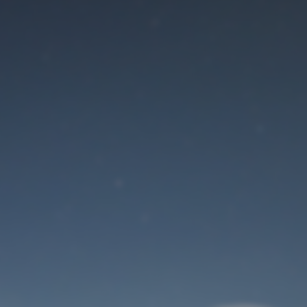
Der Wartungsmodus
ist eingeschaltet
Site will be available soon. Thank you for your patience!
Benutzeranmeldung