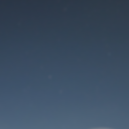
Der Wartungsmodus
ist eingeschaltet
Site will be available soon. Thank you for your patience!
Benutzeranmeldung