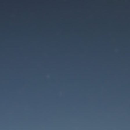
Der Wartungsmodus is
eingeschaltet
Site will be available soon. Thank you for your patience!
Passwort zurücksetzen