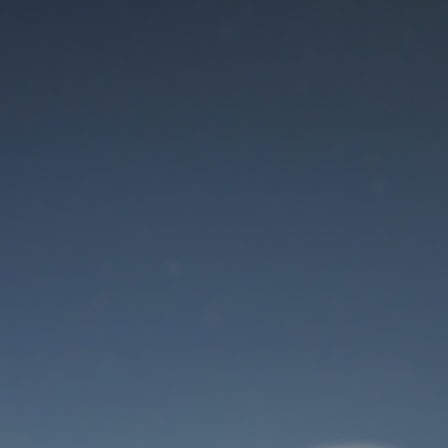
Der Wartungsmodus
ist eingeschaltet
Site will be available soon. Thank you for your patience!
Benutzeranmeldung