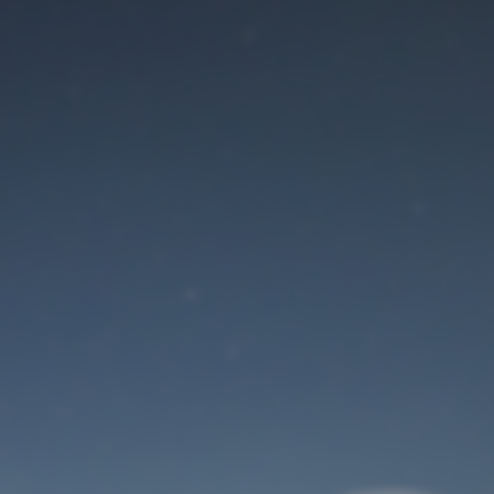
Der Wartungsmodus
ist eingeschaltet
Site will be available soon. Thank you for your patience!
Benutzeranmeldung