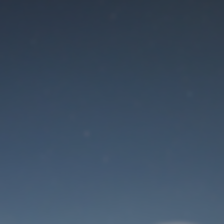
Der Wartungsmodus
ist eingeschaltet
Site will be available soon. Thank you for your patience!
Benutzeranmeldung