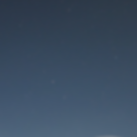
Der Wartungsmodus
ist eingeschaltet
Site will be available soon. Thank you for your patience!
Benutzeranmeldung