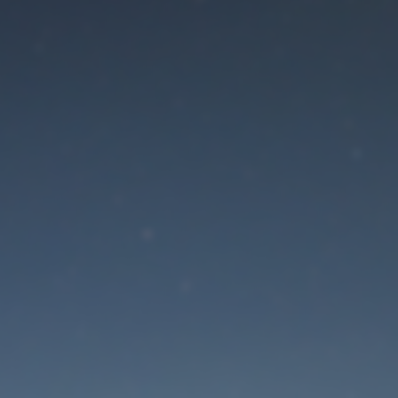
Der Wartungsmodus is
eingeschaltet
Site will be available soon. Thank you for your patience!
Passwort zurücksetzen