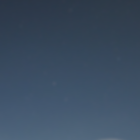
Der Wartungsmodus
ist eingeschaltet
Site will be available soon. Thank you for your patience!
Benutzeranmeldung