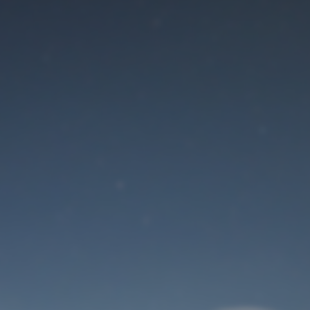
Der Wartungsmodus
ist eingeschaltet
Site will be available soon. Thank you for your patience!
Benutzeranmeldung