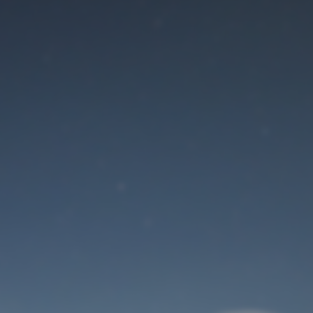
Der Wartungsmodus
ist eingeschaltet
Site will be available soon. Thank you for your patience!
Benutzeranmeldung