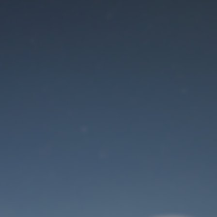
Der Wartungsmodus
ist eingeschaltet
Site will be available soon. Thank you for your patience!
Benutzeranmeldung