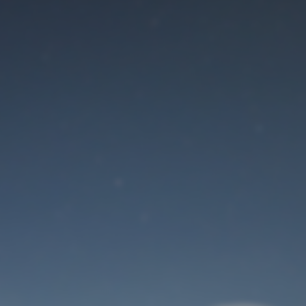
Der Wartungsmodus
ist eingeschaltet
Site will be available soon. Thank you for your patience!
Benutzeranmeldung