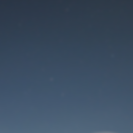
Der Wartungsmodus
ist eingeschaltet
Site will be available soon. Thank you for your patience!
Benutzeranmeldung