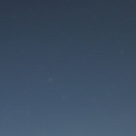
Der Wartungsmodus is
eingeschaltet
Site will be available soon. Thank you for your patience!
Passwort zurücksetzen